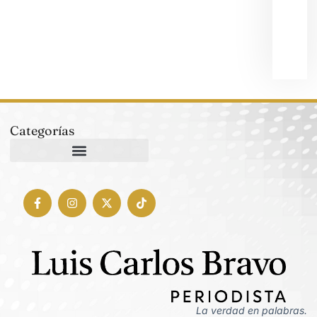
aspi
a
alca
5 ag
202
Categorías
La verdad en palabras.