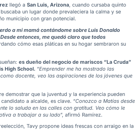
írez
llegó a
San Luis, Arizona
, cuando cursaba quinto
, buscaba un lugar donde prevaleciera la calma y se
ño municipio con gran potencial.
ecuerdo a mi mamá contándome sobre Luis Donaldo
s. Desde entonces, me quedó claro que todos
ordando cómo esas pláticas en su hogar sembraron su
 sueñan:
es dueño del negocio de mariscos “La Cruda”
is High School.
“
Emprender
me ha mostrado las
Y como docente, veo las aspiraciones de los jóvenes que
ere demostrar que la juventud y la experiencia pueden
, candidato a alcalde, es clave. “
Conozco a Matías desde
nte lo saluda en las calles con gratitud. Veo cómo le
tiva a trabajar a su lado
”, afirmó Ramírez.
 reelección, Tavy propone ideas frescas con arraigo en la