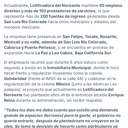
Actualmente,
Lotificadora
del Noroeste
mantiene
65 empleos
directos y más de 150 prestadores de servicios
,
lo que
representa
más de
200 fuentes de ingreso
generadas desde
San Luis Río Colorado
hacia otros municipios y estados del
noroeste mexicano.
La empresa tiene presencia en
San Felipe, Tecate, Rosarito,
Mexicali y su valle
, además de
San Luis Río Colorado,
Caborca y Puerto Peñasco
,
y se encuentra en proceso de
expansión hacia
La Paz y Los Cabos, Baja California Sur
.
El empresario recordó que durante 6 años estuvo como
segundo a bordo en la
Inmobiliaria Municipal
, donde le tocó
hacer frente y regularizar invasiones como la colonia
Solidaridad
(frente al IMSS de la calle 44) y colaborar en la
regularización de la colonia
México
(junto a las albercas Las
palapas); el proyecto que actualmente es
Lotificadora del
Noroeste
fue planteado años atrás al entonces alcalde
Enrique
Reina
durante su administración, sin recibir respaldo.
“Todos los días me daba cuenta que existía una demanda
grande de espacios (terrenos) para la gente, el gobierno no
quería entrarle, después de planteárselo no creyeron en la
idea. Se tomó la decisión de hacerlo como particulares ya