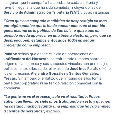
asegurar que la compañía
ha aprobado cada auditoría y
revisión legal
a la que ha sido sometida, incluyendo las del
Servicio de Administración Tributaria (SAT)
y otras instancias.
“Creo que esa campaña mediática de desprestigio va más
por algún político que le ha de causar comezón el cambio
generacional en la política de San Luis, o quizá que mi
apellido pueda aparecer en una boleta electoral; pero que se
despreocupen, estamos enfocados 100% en seguir
creciendo como empresa”.
Palafox
señaló que desde el inicio de operaciones de
Lotificadora
del Noroeste
,
ha enfrentado rumores sobre el
origen de la empresa y sus supuestos vínculos con personajes
políticos, entre ellos su tío, el exalcalde
José Ines Palafox (+)
, o
los empresarios
Alejandro González
y
Santos González
Yescas
.
Sin embargo, enfatizó que
ninguno de ellos forma
parte del corporativo
ni ha tenido relación comercial con la
compañía.
“
La gente no ve el proceso, solo ve el resultado. Pocos
saben que llevamos siete años trabajando en esto y que nos
ha costado mucho levantar una empresa que hoy da empleo
a cientos de personas
”,
expresó.