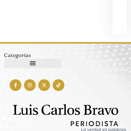
de S
mesa
con
7 ag
202
Categorías
La verdad en palabras.