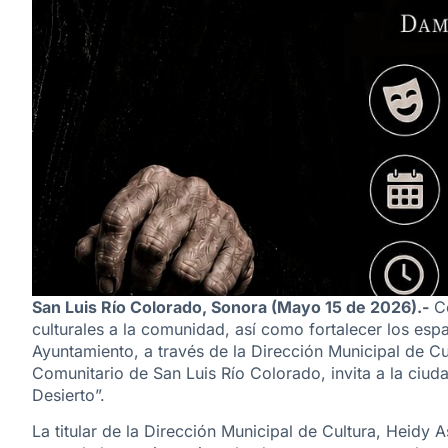
San Luis Río Colorado, Sonora (Mayo 15 de 2026).-
Co
culturales a la comunidad, así como fortalecer los esp
Ayuntamiento, a través de la Dirección Municipal de C
Comunitario de San Luis Río Colorado, invita a la ciuda
Desierto”.
La titular de la Dirección Municipal de Cultura, Heidy 