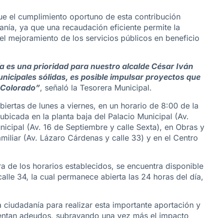
ue el cumplimiento oportuno de esta contribución
anía, ya que una recaudación eficiente permite la
y el mejoramiento de los servicios públicos en beneficio
ía es una prioridad para nuestro alcalde César Iván
icipales sólidas, es posible impulsar proyectos que
o Colorado”
, señaló la Tesorera Municipal.
iertas de lunes a viernes, en un horario de 8:00 de la
bicada en la planta baja del Palacio Municipal (Av.
unicipal (Av. 16 de Septiembre y calle Sexta), en Obras y
Familiar (Av. Lázaro Cárdenas y calle 33) y en el Centro
a de los horarios establecidos, se encuentra disponible
lle 34, la cual permanece abierta las 24 horas del día,
la ciudadanía para realizar esta importante aportación y
entan adeudos, subrayando una vez más el impacto