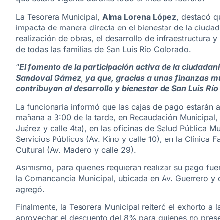
La Tesorera Municipal,
Alma Lorena López
, destacó q
impacta de manera directa en el bienestar de la ciudad
realización de obras, el desarrollo de infraestructura 
de todas las familias de San Luis Río Colorado.
“
El fomento de la participación activa de la ciudadan
Sandoval Gámez, ya que, gracias a unas finanzas mun
contribuyan al desarrollo y bienestar de San Luis Rí
La funcionaria informó que las cajas de pago estarán ab
mañana a 3:00 de la tarde, en Recaudación Municipal, u
Juárez y calle 4ta), en las oficinas de Salud Pública M
Servicios Públicos (Av. Kino y calle 10), en la Clínica 
Cultural (Av. Madero y calle 29).
Asimismo, para quienes requieran realizar su pago fuer
la Comandancia Municipal, ubicada en Av. Guerrero y ca
agregó.
Finalmente, la Tesorera Municipal reiteró el exhorto a 
aprovechar el descuento del 8% para quienes no pres