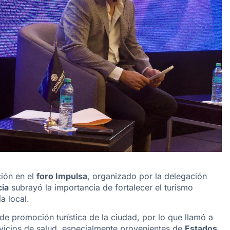
ción en el
foro Impulsa
, organizado por la delegación
cia
subrayó la importancia de fortalecer el turismo
a local.
de promoción turística de la ciudad, por lo que llamó a
rvicios de salud, especialmente provenientes de
Estados