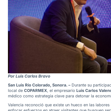
Por Luis Carlos Bravo
San Luis Río Colorado, Sonora. –
Durante su participa
local de
COPARMEX
, el empresario
Luis Carlos Valen
médico como estrategia clave para detonar la economí
Valencia reconoció que existe un hueco en las labores 
enfocar esfuerzos en atraer visitantes que busquen se