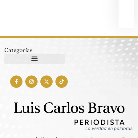
con
7 ag
202
Categorías
La verdad en palabras.