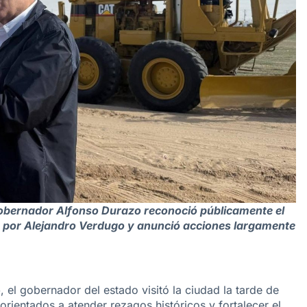
gobernador Alfonso Durazo reconoció públicamente el
 por Alejandro Verdugo y anunció acciones largamente
o
, el gobernador del estado visitó la ciudad la tarde de
orientados a atender rezagos históricos y fortalecer el