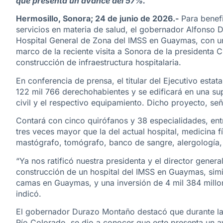
que presenta un avance del 57%.
Hermosillo, Sonora; 24 de junio de 2026.-
Para benefi
servicios en materia de salud, el gobernador Alfonso
Hospital General de Zona del IMSS en Guaymas, con una
marco de la reciente visita a Sonora de la presidenta
construcción de infraestructura hospitalaria.
En conferencia de prensa, el titular del Ejecutivo estat
122 mil 766 derechohabientes y se edificará en una sup
civil y el respectivo equipamiento. Dicho proyecto, señ
Contará con cinco quirófanos y 38 especialidades, entr
tres veces mayor que la del actual hospital, medicina fí
mastógrafo, tomógrafo, banco de sangre, alergología,
“Ya nos ratificó nuestra presidenta y el director genera
construcción de un hospital del IMSS en Guaymas, simil
camas en Guaymas, y una inversión de 4 mil 384 millone
indicó.
El gobernador Durazo Montaño destacó que durante la s
Río Colorado, se dio a conocer que este presenta un a