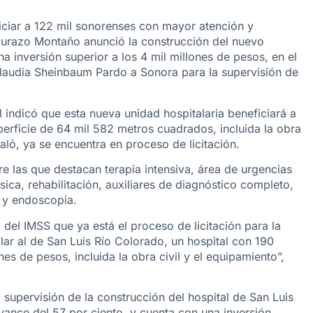
ciar a 122 mil sonorenses con mayor atención y
 Durazo Montaño anunció la construcción del nuevo
 inversión superior a los 4 mil millones de pesos, en el
 Claudia Sheinbaum Pardo a Sonora para la supervisión de
al indicó que esta nueva unidad hospitalaria beneficiará a
erficie de 64 mil 582 metros cuadrados, incluida la obra
aló, ya se encuentra en proceso de licitación.
e las que destacan terapia intensiva, área de urgencias
sica, rehabilitación, auxiliares de diagnóstico completo,
 y endoscopia.
l del IMSS que ya está el proceso de licitación para la
ar al de San Luis Río Colorado, un hospital con 190
s de pesos, incluida la obra civil y el equipamiento”,
upervisión de la construcción del hospital de San Luis
vance del 57 por ciento, y cuenta con una inversión