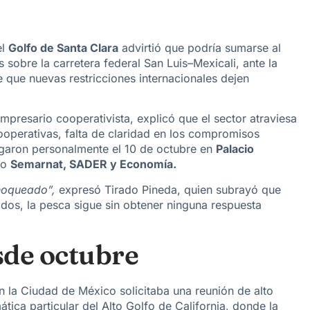
el
Golfo de Santa Clara
advirtió que podría
sumarse al
sobre la carretera federal San Luis–Mexicali, ante la
e que nuevas restricciones internacionales dejen
empresario cooperativista, explicó que el sector atraviesa
ooperativas
, falta de claridad en los compromisos
egaron personalmente el
10 de octubre
en
Palacio
do
Semarnat, SADER y Economía.
 noqueado”,
expresó Tirado Pineda, quien subrayó que
didos,
la pesca sigue sin obtener ninguna respuesta
sde octubre
n la Ciudad de México solicitaba una
reunión de alto
ática particular del
Alto Golfo de California
, donde la