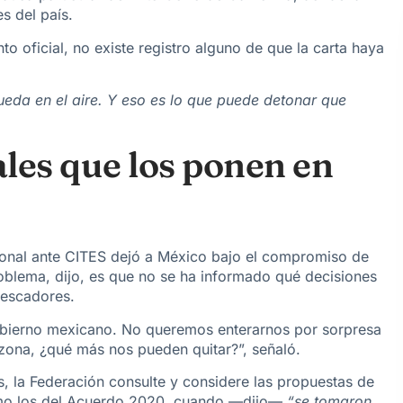
s del país.
to oficial,
no existe registro alguno
de que la carta haya
ueda en el aire. Y eso es lo que puede detonar que
les que los ponen en
ional ante
CITES
dejó a México bajo el compromiso de
roblema, dijo, es que no se ha informado qué decisiones
pescadores.
bierno mexicano. No queremos enterarnos por sorpresa
 zona, ¿qué más nos pueden quitar?”, señaló.
, la Federación consulte y considere las propuestas de
como los del Acuerdo 2020, cuando —dijo—
“se tomaron