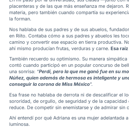
placenteras y de las que más enseñanza me dejaron. 
materia, pero también cuando compartía su experiencia e
la forman.
Nos hablaba de sus padres y de sus abuelos, fundadore
en Riíto. Contaba cómo a sus padres y abuelos les tocó
camino y convertir ese espacio en tierra productiva. N
ahí mismo producían frutas, verduras y carne.
Esa raíz
También recuerdo su optimismo. Su manera simpática y 
contó cuando participó en un popular concurso de bel
una sonrisa: “
Perdí, pero la que me ganó fue en su 
Núñez, quien además de hermosa es inteligente y una
conseguir la corona de Miss México
”.
Esa frase no hablaba de derrota ni de descalificar el 
sororidad, de orgullo, de seguridad y de la capacidad d
reduce. De competir sin enemistarse y de admirar sin
Ahí entendí por qué Adriana es una mujer adelantada a
luminosa.