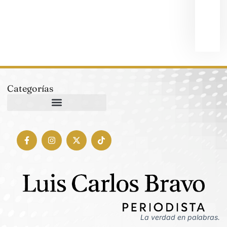
bus
gobe
6 ag
202
Categorías
La verdad en palabras.